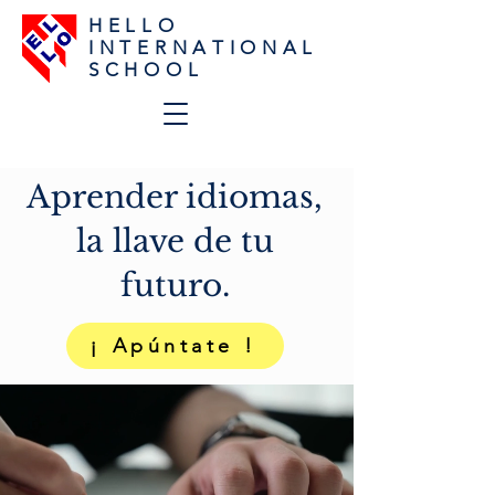
H E L L O
I N T E R N A T I O N A L
S C H O O L
Aprender idiomas,
la llave de tu
futuro.
¡ Apúntate !