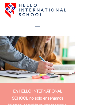
H E L L O
I N T E R N A T I O N A L
S C H O O L
En HELLO INTERNATIONAL
SCHOOL no solo enseñamos