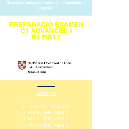
Els nostres professors busquen la practicitat en
l'idioma.
PREPARACIÓ EXAMEN
C1 ADVANCED I
B2 FIRST
Escola oficial d'idiomes certificada per
la Universitat de Cambridge
NENS / ES
3 - 5 ANYS: TOLDERS
6 ANYS: THE KIDS 1
7 ANYS: THE KIDS 2
8 ANYS: THE KIDS 3