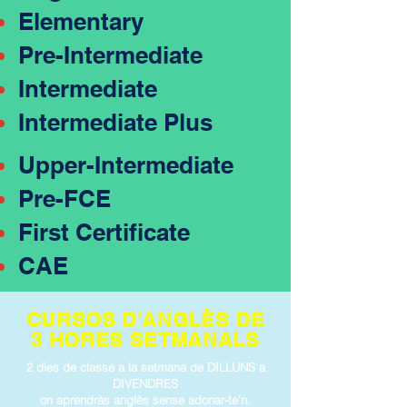
Elementary
Pre-Intermediate
Intermediate
Intermediate Plus
Upper-Intermediate
Pre-FCE
First Certificate
CAE
CURSOS D'ANGLÈS DE
3 HORES SETMANALS
2 dies de classe a la setmana de DILLUNS a
DIVENDRES
on aprendràs anglès sense adonar-te'n.