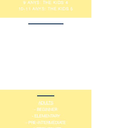
9 ANYS: THE KIDS 4
10-11 ANYS: THE KIDS 5
ADOLESCENTS
12 ANYS: TEENS 1
13 ANYS: TEENS 2
14 ANYS: TEENS 3
15 ANYS TEENS 4
16 ANYS: TEENS maig
17 ANYS: PREAPARACIÓN FIRST o
B2
ADULTS
- BEGINNER
- ELEMENTARY
- PRE-INTERMEDIATE