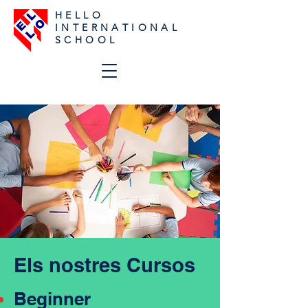
H E L L O
I N T E R N A T I O N A L
S C H O O L
Els nostres Cursos
Beginner