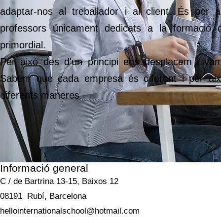
adaptar-nos al treballador i al client. És per
professors únicament dedicats a la formació 
primordial.
Per això des d'un principi ens desplacem i vam
Sabem que cada empresa és diferent i per aix
diferents maneres.
Informació general
C / de Bartrina 13-15, Baixos 12
08191
Rubí, Barcelona
hellointernationalschool@hotmail.com