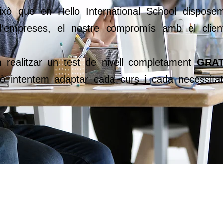
 això que en Hello International School dispose
d'empreses, el nostre compromís amb el clien
 realitzar un test de nivell completament
GRAT
ò intentem adaptar cada curs i cada necessita