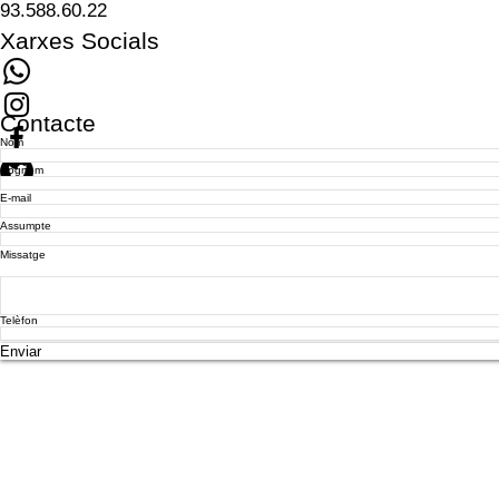
93.588.60.22
Xarxes Socials
Contacte
Nom
Cognom
E-mail
Assumpte
Missatge
Telèfon
Enviar