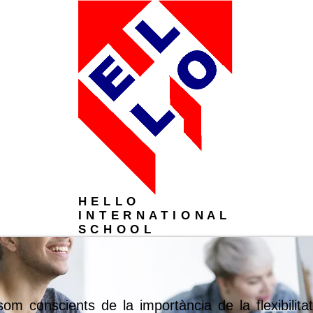
H E L L O
I N T E R N A T I O N A L
S C H O O L
More
m conscients de la importància de la flexibilita