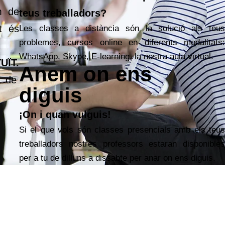
m de
teus treballadors?
t és
Les classes a distància són la solució als teus
problemes, cursos online en diferents modalitats:
WhatsApp, Skype, E-learning, la nostra aula virtual.
UÏT.
Anem on ens
t de
diguis
¡On i quan vulguis!
Si el que vols són classes presencials amb els teus
treballadors nostres professors estaran disponibles
per a tu de dilluns a dissabte per anar on ens diguis.