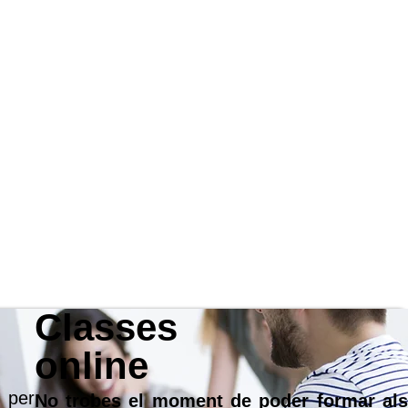
Classes
online
t per
No trobes el moment de poder formar als