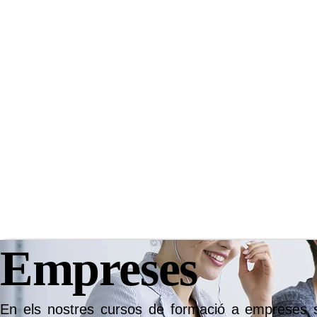
Empreses
En els nostres cursos de formació a empreses so